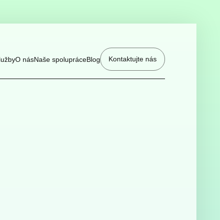
Kontaktujte nás
lužby
O nás
Naše spolupráce
Blog