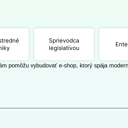
stredné
Sprievodca
Ente
niky
legislatívou
m pomôžu vybudovať e-shop, ktorý spája moderný d