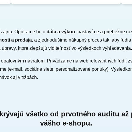
izajnu. Opierame ho o
dáta a výkon
: nastavíme a priebežne ro
osti a predaja
, a zjednodušíme nákupný proces tak, aby ľudia
úpravy, ktoré zlepšujú viditeľnosť vo výsledkoch vyhľadávania.
 opätovným návratom. Privádzame na web relevantných ľudí, zv
e (e-mail, sociálne siete, personalizované ponuky). Výsledkom
návok aj v tržbách.
rývajú všetko od prvotného auditu až 
vášho e-shopu.