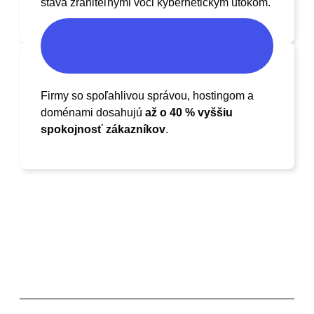
stáva zraniteľnými voči kybernetickým útokom.
Firmy so spoľahlivou správou, hostingom a
doménami dosahujú
až o 40 % vyššiu
spokojnosť zákazníkov
.