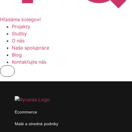
Hľadáme kolegov!
Projekty
Služby
O nás
Naše spolupráce
Blog
Kontaktujte nás
Ecommerce
Malé a stredné podniky